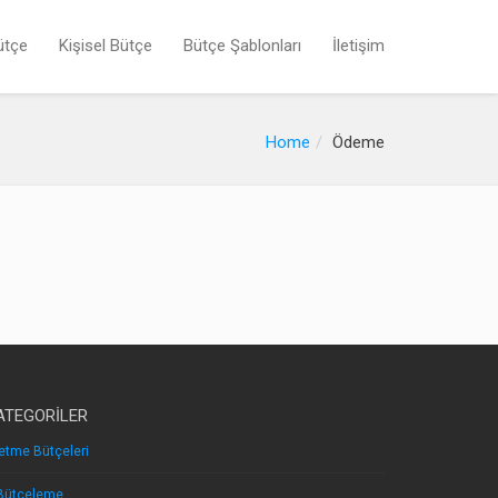
ütçe
Kişisel Bütçe
Bütçe Şablonları
İletişim
Home
Ödeme
ATEGORILER
letme Bütçeleri
Bütçeleme