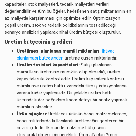
kapasiteler, stok maliyetleri, tedarik maliyetleri verileri
değerlendirilir ve tüm bu öğeler, hedeflenen satış miktarlarının en
az maliyetle karşılanması için optimize edilir. Optimizasyon
çeşitli üretim, stok ve tedarik politikalarının test edileceği
senaryo analizleri yapılarak nihai üretim bütçesi oluşturulur.
Üretim bütçesinin girdileri
Üretilmesi planlanan mamül miktarları:
İhtiyaç
planlaması bütçesinden
üretime düşen miktarlardır.
Üretim tesisleri kapasiteleri:
Satışı planlanan
mamüllerin üretiminin mümkün olup olmadığı, üretim
kapasiteleri ile kontrol edilir. Üretim kapasitesi kontrolü
mümkünse üretim hattı üzerindeki tüm iş istasyonlarına
varana kadar yapılmalıdır. Bu şekilde üretim hattı
üzerindeki dar boğazlara kadar detaylı bir analiz yapmak
mümkün olacaktır.
Ürün ağaçları:
Üretilecek ürünün hangi malzemelerden,
hangi miktarlarda kullanılarak üretileceğini gösteren bir
nevi reçetedir. İlk madde malzeme bütçesinin
oluşturulabilmesi için gereklidir. Ürün ağaçları ?ürün