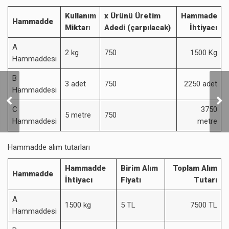
Kullanım
x Ürünü Üretim
Hammade
Hammadde
Miktar
ı
Adedi (çarpılacak)
İhtiyacı
A
2 kg
750
1500 Kg
Hammaddesi
B
3 adet
750
2250 adet
Hammaddesi
Ürün İhtiyaç Bütçesi
KV
C
3750
5 metre
750
Hammaddesi
metre
Hammadde alım tutarları
Hammadde
Birim Alım
Toplam Alım
Hammadde
İhtiyacı
Fiyatı
Tutarı
A
1500 kg
5 TL
7500 TL
Hammaddesi