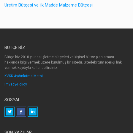
Üretim Bütçesi ve ilk Madde Malzeme Bütçesi
BÜTÇE.BIZ
Bütçe.biz 2010 yılında işletme bütçeleri ve kişisel bütçe planlaması
hakkında bilgi vermek üzere kurulmuş bir sitedir. Sitedeki tüm içeriği link
vermek kaydıyla kullanabilirsiniz.
KVKK Aydınlatma Metni
Privacy-Policy
SOSYAL
SON YAZILAR