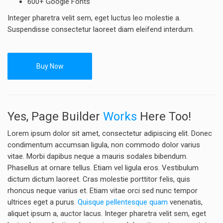
600+ Google Fonts
Integer pharetra velit sem, eget luctus leo molestie a.
Suspendisse consectetur laoreet diam eleifend interdum.
Buy Now
Yes, Page Builder
Works
Here Too!
Lorem ipsum dolor sit amet, consectetur adipiscing elit. Donec
condimentum accumsan ligula, non commodo dolor varius
vitae. Morbi dapibus neque a mauris sodales bibendum.
Phasellus at ornare tellus. Etiam vel ligula eros. Vestibulum
dictum dictum laoreet. Cras molestie porttitor felis, quis
rhoncus neque varius et. Etiam vitae orci sed nunc tempor
ultrices eget a purus.
Quisque pellentesque quam
venenatis,
aliquet ipsum a, auctor lacus. Integer pharetra velit sem, eget