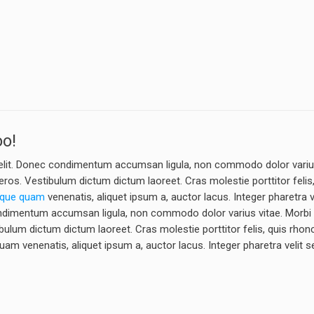
o!
 elit. Donec condimentum accumsan ligula, non commodo dolor variu
 eros. Vestibulum dictum dictum laoreet. Cras molestie porttitor felis
sque quam
venenatis, aliquet ipsum a, auctor lacus. Integer pharetra 
 condimentum accumsan ligula, non commodo dolor varius vitae. Morb
tibulum dictum dictum laoreet. Cras molestie porttitor felis, quis rho
uam venenatis, aliquet ipsum a, auctor lacus. Integer pharetra velit 