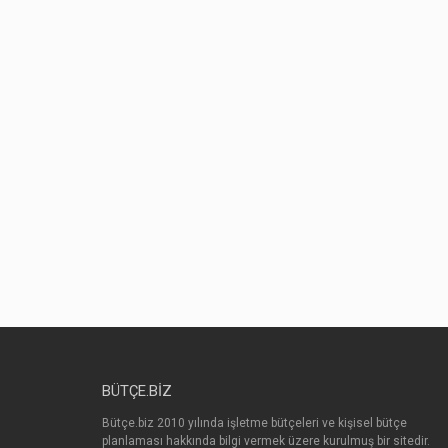
BÜTÇE.BIZ
Bütçe.biz 2010 yılında işletme bütçeleri ve kişisel bütçe
planlaması hakkında bilgi vermek üzere kurulmuş bir sitedir.