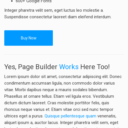
600+ Google Fonts
Integer pharetra velit sem, eget luctus leo molestie a.
Suspendisse consectetur laoreet diam eleifend interdum.
Buy Now
Yes, Page Builder
Works
Here Too!
Lorem ipsum dolor sit amet, consectetur adipiscing elit. Donec
condimentum accumsan ligula, non commodo dolor varius
vitae. Morbi dapibus neque a mauris sodales bibendum.
Phasellus at ornare tellus. Etiam vel ligula eros. Vestibulum
dictum dictum laoreet. Cras molestie porttitor felis, quis
rhoncus neque varius et. Etiam vitae orci sed nunc tempor
ultrices eget a purus.
Quisque pellentesque quam
venenatis,
aliquet ipsum a, auctor lacus. Integer pharetra velit sem, eget