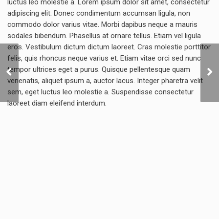
luctus leo molestie a. Lorem ipsum dolor sit amet, consectetur
adipiscing elit. Donec condimentum accumsan ligula, non
commodo dolor varius vitae. Morbi dapibus neque a mauris
sodales bibendum. Phasellus at ornare tellus. Etiam vel ligula
eros. Vestibulum dictum dictum laoreet. Cras molestie porttitor
felis, quis rhoncus neque varius et. Etiam vitae orci sed nunc
tempor ultrices eget a purus. Quisque pellentesque quam
Tom’s Bed & Breakfast
venenatis, aliquet ipsum a, auctor lacus. Integer pharetra velit
sem, eget luctus leo molestie a. Suspendisse consectetur
laoreet diam eleifend interdum.