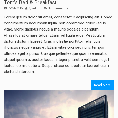
Tom’s Bed & Breakfast
15/04/2015
By
admin
No Comments
Lorem ipsum dolor sit amet, consectetur adipiscing elit. Donec
condimentum accumsan ligula, non commodo dolor varius
vitae. Morbi dapibus neque a mauris sodales bibendum.
Phasellus at ornare tellus. Etiam vel ligula eros. Vestibulum
dictum dictum laoreet. Cras molestie porttitor felis, quis
rhoncus neque varius et. Etiam vitae orci sed nunc tempor
ultrices eget a purus. Quisque pellentesque quam venenatis,
aliquet ipsum a, auctor lacus. Integer pharetra velit sem, eget
luctus leo molestie a. Suspendisse consectetur laoreet diam
eleifend interdum.
Read More