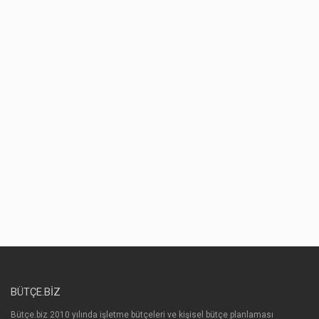
BÜTÇE.BIZ
Bütçe.biz 2010 yılında işletme bütçeleri ve kişisel bütçe planlaması