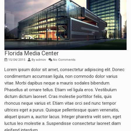
Florida Media Center
15/04/2015
By
admin
No Comments
Lorem ipsum dolor sit amet, consectetur adipiscing elit. Donec
condimentum accumsan ligula, non commodo dolor varius
vitae. Morbi dapibus neque a mauris sodales bibendum.
Phasellus at ornare tellus. Etiam vel ligula eros. Vestibulum
dictum dictum laoreet. Cras molestie porttitor felis, quis
rhoncus neque varius et. Etiam vitae orci sed nunc tempor
ultrices eget a purus. Quisque pellentesque quam venenatis,
aliquet ipsum a, auctor lacus. Integer pharetra velit sem, eget
luctus leo molestie a. Suspendisse consectetur laoreet diam
eleifend interdum.