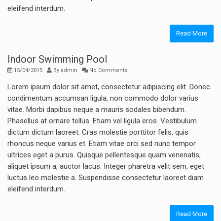
eleifend interdum.
Read More
Indoor Swimming Pool
15/04/2015
By
admin
No Comments
Lorem ipsum dolor sit amet, consectetur adipiscing elit. Donec
condimentum accumsan ligula, non commodo dolor varius
vitae. Morbi dapibus neque a mauris sodales bibendum.
Phasellus at ornare tellus. Etiam vel ligula eros. Vestibulum
dictum dictum laoreet. Cras molestie porttitor felis, quis
rhoncus neque varius et. Etiam vitae orci sed nunc tempor
ultrices eget a purus. Quisque pellentesque quam venenatis,
aliquet ipsum a, auctor lacus. Integer pharetra velit sem, eget
luctus leo molestie a. Suspendisse consectetur laoreet diam
eleifend interdum.
Read More