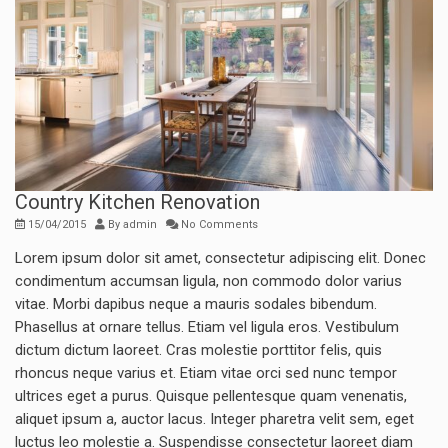
Country Kitchen Renovation
15/04/2015
By
admin
No Comments
Lorem ipsum dolor sit amet, consectetur adipiscing elit. Donec
condimentum accumsan ligula, non commodo dolor varius
vitae. Morbi dapibus neque a mauris sodales bibendum.
Phasellus at ornare tellus. Etiam vel ligula eros. Vestibulum
dictum dictum laoreet. Cras molestie porttitor felis, quis
rhoncus neque varius et. Etiam vitae orci sed nunc tempor
ultrices eget a purus. Quisque pellentesque quam venenatis,
aliquet ipsum a, auctor lacus. Integer pharetra velit sem, eget
luctus leo molestie a. Suspendisse consectetur laoreet diam